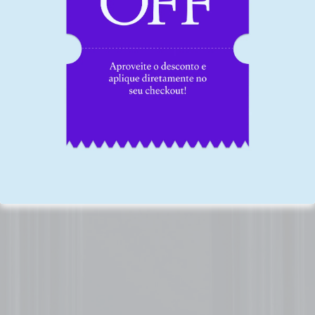
etapas de aplicação de um
operacionais de etapas
5S
comportamentais
Como o treinamento
Quais são os principais
de 5S pode ser efetivo no
erros e dificuldades de
seu dia a dia profissional (e
aplicação do 5S
pessoal)
Como planejar uma
auditoria efetiva de 5S
Isso é o que os nossos
alunos têm a dizer sobre o
nosso curso: