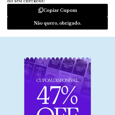
5s – Aula 18 – Papel do gerente
5s – Aula 19 – Etapas da padronização
1 DE 3
Habilidades desenvolvidas
no curso de 5S
Quais são as principais
Dividir etapas