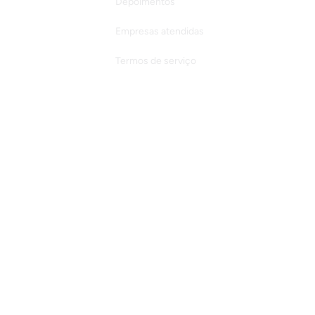
Depoimentos
Empresas atendidas
Termos de serviço
Política de privacidade
Validação Certificado
Acreditação Internacional
Trabalhe conosco
Black Friday Frons
Programa de Bolsas
Tour Virtual MBA e Pós