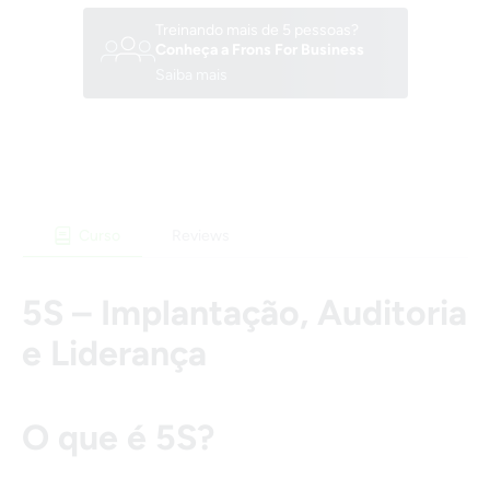
Treinando mais de 5 pessoas?
Conheça a Frons For Business
Saiba mais
Curso
Reviews
5S – Implantação, Auditoria
e Liderança
O que é 5S?