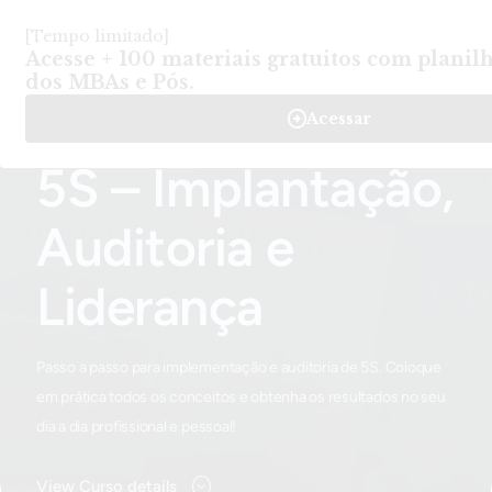
Login
Criar Conta
-
Cursos
-
5S – Implantação, Auditoria e Liderança
Home
5S – Implantação,
Auditoria e
Liderança
Passo a passo para implementação e auditoria de 5S. Coloque
em prática todos os conceitos e obtenha os resultados no seu
dia a dia profissional e pessoal!
View Curso details