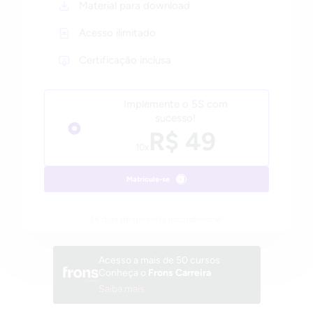
Material para download
Acesso ilimitado
Certificação inclusa
Implemente o 5S com
sucesso!
R$ 49
10x
Matricule-se
14 dias de garantia incondicional
Acesso a mais de 50 cursos
Conheça o
Frons Carreira
Saiba mais