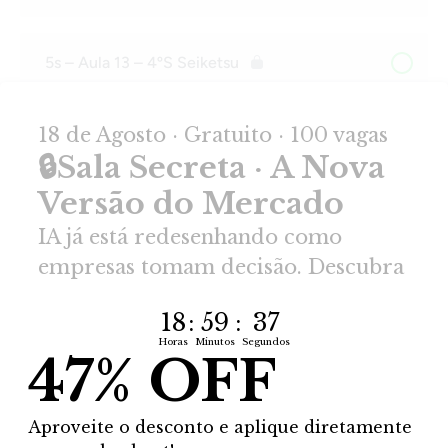
5s – Aula 13 – 4ºS Seiketsu
5s – Aula 14 – Numbers Game Rodada 4
MÓDULO 03: CASES E APLICAÇÕES
5s – Aula 15 – 4ºS e a padronização
5s – Aula 16 – Metas para manter e metas para
melhorar
5s – Aula 17 – CQT