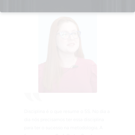
Disciplina é o que resume o 5S. No dia a
dia nós precisamos ter essa disciplina
para ter o sucesso na metodologia. A