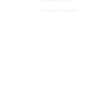
Lean Manufacturing
Softwares e Aplicações
Workshops e Webinars
Para Empresas
Cursos gravados
Planos para Empresas
Programa 5S
Programa de Lean Six Sigma
Programa Liderança e Comunicação
Mapeamento de Processos