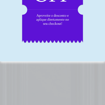
Gerente de Qualidade
Metodologia de ensino
retirada da University of
Arkansas e California State
University
Esqueça toda experiência de curso que você tenha feito
no Brasil. O método de ensino tradicional no Brasil é
falho, onde você passa horas apenas ouvindo o professor
falando. Nossos cursos e formações são estruturados
com a metodologia de ensino americana. Você e seus
desafios profissionais são PROTAGONISTAS. Menos