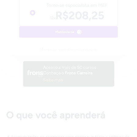
Torne-se especialista em MEF
R$208,25
12x
Matricule-se
14 dias de garantia incondicional
Acesso a mais de 50 cursos
Conheça o
Frons Carreira
Saiba mais
O que você aprenderá