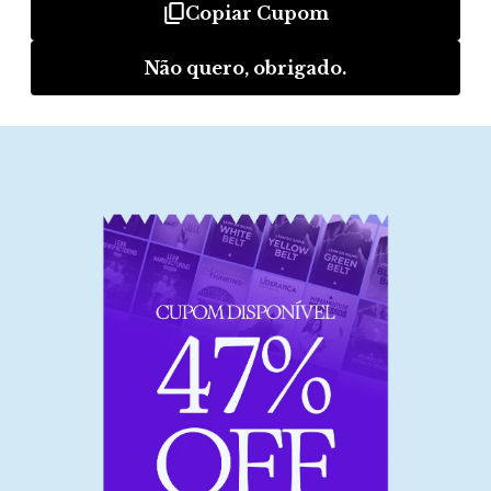
Eu era técnico em uma grande empresa de bebidas e tive
a oportunidade de implementar algumas metodologias.
Comecei a perceber que, para alcançar cargos
estratégicos, precisava criar uma trilha de conhecimento.
Foi quando conheci a Frons. Atualmente, estou em uma
multinacional na área de confecção esportiva e recebi
uma proposta para ser Gerente de Qualidade.
Lucas Santana