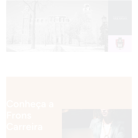
Conheça a
Frons
Carreira