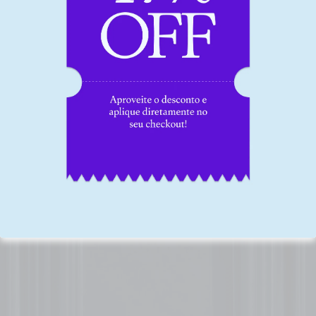
Matriz 4 x 4
Matriz RAB
Diagrama de Mudge
Matriz de risco
MCDA: Metodologia Multicritério de Apoio a
Decisão