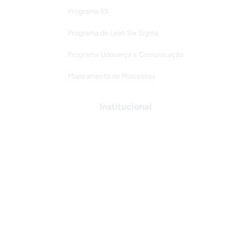
Programa 5S
Programa de Lean Six Sigma
Programa Liderança e Comunicação
Mapeamento de Processos
Institucional
Quem somos
Nosso manifesto
Depoimentos
Empresas atendidas
Termos de serviço