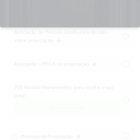
Trazendo o cliente para a priorização
Aplicação do Método Deplhi para decisão
sobre priorização
Aplicando o PDCA na priorização
205 Nossos treinamentos, para você e o seu
time!
Amostra de Aula
Matrizes de Priorização