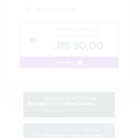
Certificação inclusa
Priorize projetos com
matrizes específicas
R$ 30,00
12x
Matricule-se
14 dias de garantia incondicional
Acesso a mais de 50 cursos
Conheça o
Frons Carreira
Saiba mais
Treinando mais de 5 pessoas?
Conheça a Frons For Business