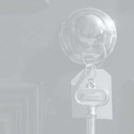
MBA em I.A e Data Science
MBA em Estratégia de Marketing e Growth
Pós-graduação em Lean, Seis Sigma
Pós-graduação em Elementos Finitos
Pós-graduação em Gestão de Projetos e Processos com IA
Pós-graduação em Engenharia de Performance
Cursos Gravados
Cursos Gratuitos
Lean Six Sigma
Gestão e Projetos