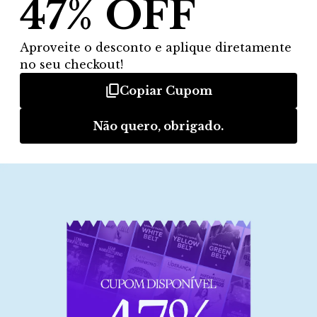
1.1. Análise de R&R (Introdução)
R&R – Introdução
Sistemas de Medição
Critérios de Aceitação
Exemplo prático 01
Exemplo prático 02