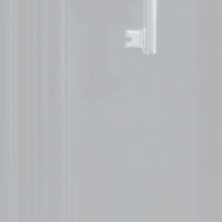
Projetos e Qualidade
Melhoria Contínua
Lean Manufacturing
Softwares e Aplicações
Workshops e Webinars
Para Empresas
Cursos gravados
Planos para Empresas
Programa 5S