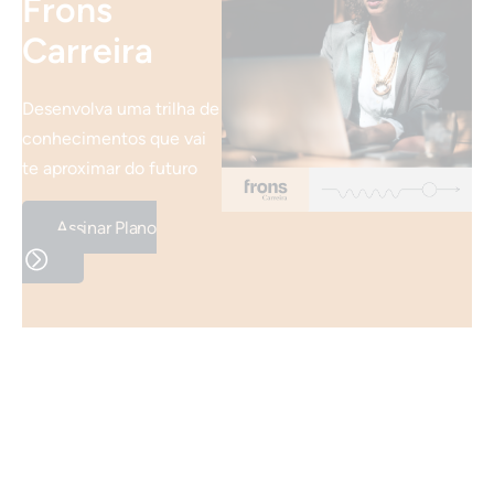
Frons
Carreira
Desenvolva uma trilha de
conhecimentos que vai
te aproximar do futuro
Assinar Plano