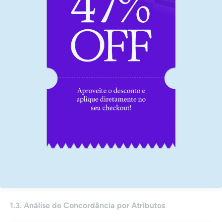
Exemplo prático 03
Exemplo prático 04
1.2. R&R Expandido
R&R Expandido o que é
Considerações de dados
Aplicação prática
1.3. Análise de Concordância por Atributos