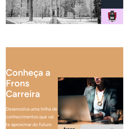
Conheça a
Frons
Carreira
Desenvolva uma trilha de
conhecimentos que vai
te aproximar do futuro