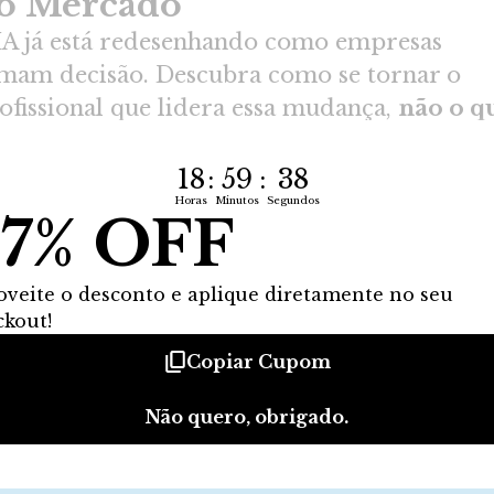
dade de implementar algumas metodologias. Comecei a
que, para alcançar cargos estratégicos, precisava criar uma
 conhecimento. Foi quando conheci a Frons. Atualmente,
uma multinacional na área de confecção esportiva e recebi
sta para ser Gerente de Qualidade.
ntana
de Qualidade
ada da University of Arkansas 
y
 Brasil. O método de ensino tradicional no Brasil é falho, onde