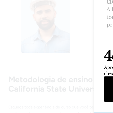
oportuni
perceber 
trilha de
estou em 
uma propo
Lucas Sa
Gerente 
Metodologia de ensino retir
California State Universit
Esqueça toda experiência de curso que você tenha feito no