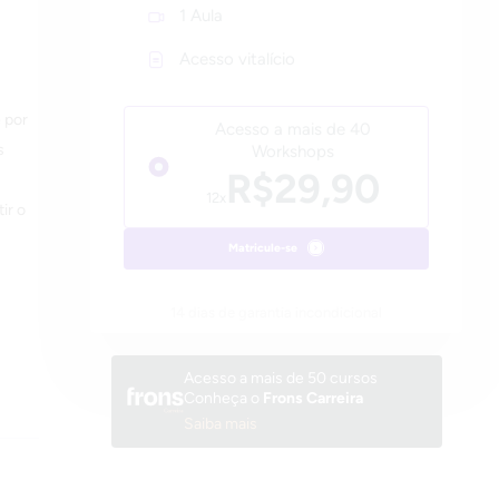
1 Aula
Acesso vitalício
 por
Acesso a mais de 40
s
Workshops
R$29,90
12x
ir o
Matricule-se
14 dias de garantia incondicional
Acesso a mais de 50 cursos
Conheça o
Frons Carreira
Saiba mais