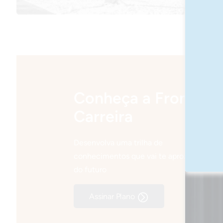
Conheça a Frons
Carreira
Desenvolva uma trilha de
conhecimentos que vai te aproximar
do futuro
Assinar Plano