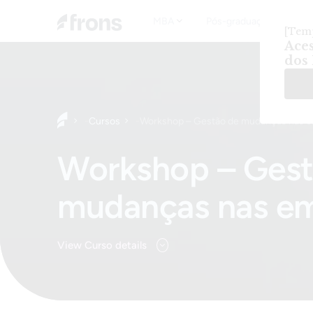
MBA
Pós-graduação
T
-
Cursos
-
Workshop – Gestão de mudanças nas 
Home
Workshop – Gest
mudanças nas e
View Curso details