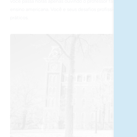
você passa horas apenas ouvindo o professor falando. No
ensino americana. Você e seus desafios profissionais sã
práticos.