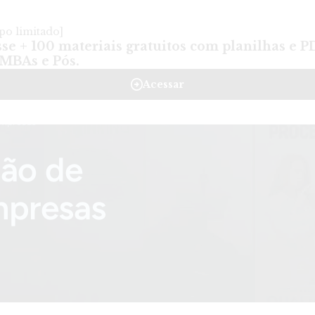
reinamentos
Planos
Empresas
Sobre a Frons
Mate
empresas
ão de
mpresas