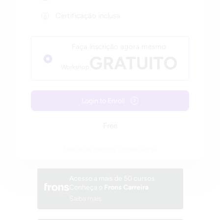
Certificação inclusa
Faça inscrição agora mesmo
GRATUITO
Workshop
Login to Enroll
Free
14 dias de garantia incondicional
Acesso a mais de 50 cursos
Conheça o
Frons Carreira
Saiba mais