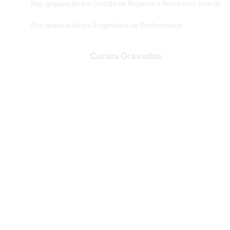
Pós-graduação em Gestão de Projetos e Processos com IA
Pós-graduação em Engenharia de Performance
Cursos Gravados
Cursos Gratuitos
Lean Six Sigma
Gestão e Projetos
Projetos e Qualidade
Melhoria Contínua
Lean Manufacturing
Softwares e Aplicações