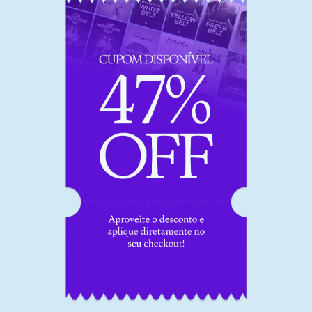
Conheça a
Frons
Carreira
Desenvolva uma trilha de
conhecimentos que vai
te aproximar do futuro