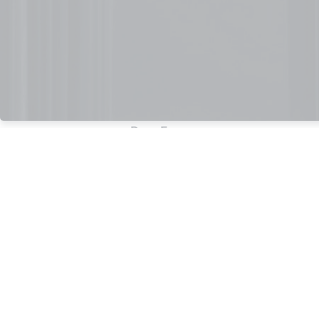
Lean Manufacturing
Softwares e Aplicações
Workshops e Webinars
Para Empresas
Cursos gravados
Planos para Empresas
Programa 5S
Programa de Lean Six Sigma
Programa Liderança e Comunicação