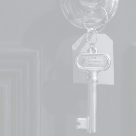
MBA e PÓS
MBA em Gestão Estratégica
MBA em Inteligência Artificial
MBA em Liderança e Gestão
MBA em Gestão de RH
MBA em Liderança Estratégica de Pessoas
MBA em I.A e Data Science
MBA em Estratégia de Marketing e Growth