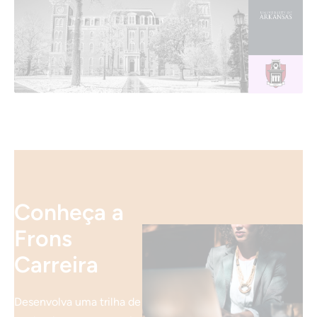
Conheça a
Frons
Carreira
Desenvolva uma trilha de