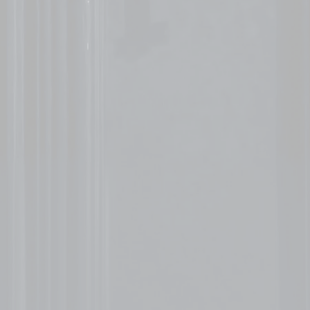
Pós-graduação em Lean, Seis Sigma
Pós-graduação em Elementos Finitos
Pós-graduação em Gestão de Projetos e Processos com IA
Pós-graduação em Engenharia de Performance
Cursos Gravados
Cursos Gratuitos
Lean Six Sigma
Gestão e Projetos
Projetos e Qualidade
Melhoria Contínua