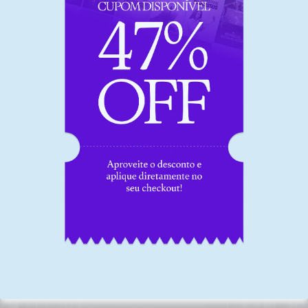
Folha de verificação
Value Streaming Mapping: WHAT?
Alinhamento com outras metodologias
On Demand: Metodologia – qual usar?
Ferramenta para coleta de dados
Evento Kaizen