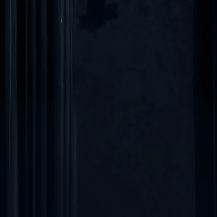
Central de Ajuda
suporte@frons.com.br
Acreditações e Alinhamentos
MBA e PÓS
MBA em Gestão Estratégica