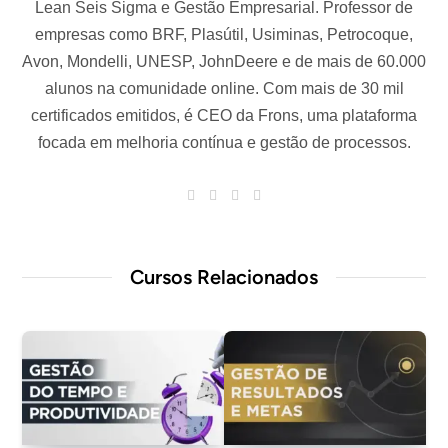
Lean Seis Sigma e Gestão Empresarial. Professor de
empresas como BRF, Plasútil, Usiminas, Petrocoque,
Avon, Mondelli, UNESP, JohnDeere e de mais de 60.000
alunos na comunidade online. Com mais de 30 mil
certificados emitidos, é CEO da Frons, uma plataforma
focada em melhoria contínua e gestão de processos.
W
T
I
L
e
w
n
i
b
i
s
n
s
t
t
k
i
t
a
e
t
e
g
d
Cursos Relacionados
e
r
r
I
a
n
m