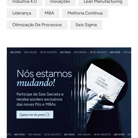
Industria 4.0
Inovações
Lean Manufacturing
Liderança
MBA
Melhoria Contínua
Otimização De Processos
Seis Sigma