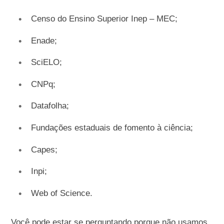
Censo do Ensino Superior Inep – MEC;
Enade;
SciELO;
CNPq;
Datafolha;
Fundações estaduais de fomento à ciência;
Capes;
Inpi;
Web of Science.
Você pode estar se perguntando porque não usamos