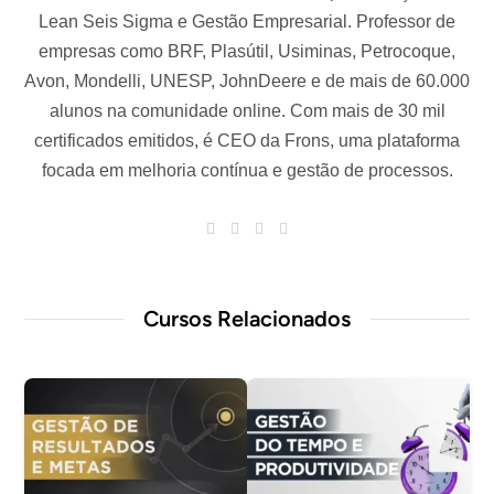
Lean Seis Sigma e Gestão Empresarial. Professor de
empresas como BRF, Plasútil, Usiminas, Petrocoque,
Avon, Mondelli, UNESP, JohnDeere e de mais de 60.000
alunos na comunidade online. Com mais de 30 mil
certificados emitidos, é CEO da Frons, uma plataforma
focada em melhoria contínua e gestão de processos.
W
T
I
L
e
w
n
i
b
i
s
n
s
t
t
k
i
t
a
e
t
e
g
d
Cursos Relacionados
e
r
r
I
a
n
m