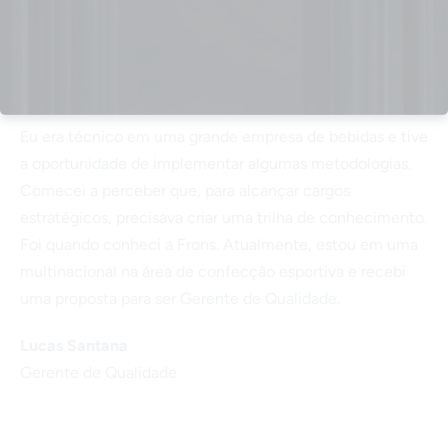
Eu era técnico em uma grande empresa de bebidas e tive
a oportunidade de implementar algumas metodologias.
Comecei a perceber que, para alcançar cargos
estratégicos, precisava criar uma trilha de conhecimento.
Foi quando conheci a Frons. Atualmente, estou em uma
multinacional na área de confecção esportiva e recebi
uma proposta para ser Gerente de Qualidade.
Lucas Santana
Gerente de Qualidade