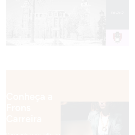
Conheça a
Frons
Carreira
Desenvolva uma trilha de