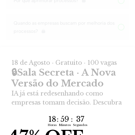
Por que aprimorar processos?
Quando as empresas buscam por melhoria dos
processos?
Benefícios da Gestão de Processos
Valor na visão de processos
Avaliando o conhecimento
Valor: como aumentar?
1 DE 4