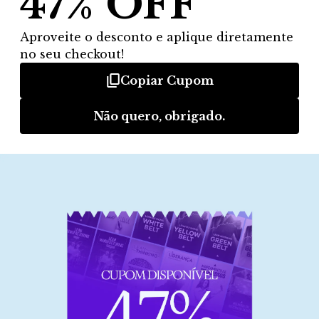
Habilidades que você terá
ao concluir o Gestão de
Processos
Avaliar e otimizar
Uso de ferramentas de
fluxos de trabalho
automação e sistemas ERP
Articular ideias e
Alinhar processos com
alinhar partes interessadas
objetivos organizacionais
Planejar e executar
Implementar novos
melhorias nos processo
processos e práticas